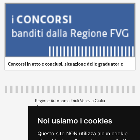
Concorsi in atto e conclusi, situazione delle graduatorie
Regione Autonoma Friuli Venezia Giulia
c.f. 80014930327; p.iva 00526040324
piazza Unità d'Italia 1 Trieste
Noi usiamo i cookies
+39 040 3771111
regione.friuliveneziagiulia@certregione.fvg.it
Questo sito NON utilizza alcun cookie
amministrazione trasparente