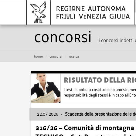
Concorsi
i concorsi indetti 
home
concorsi
ricerca
RISULTATO DELLA RI
I testi pubblicati costituiscono uno strume
responsabilità degli stessi è in capo all'E
22.07.2026
-
Scadenza della presentazione delle 
316/26 – Comunità di montagna