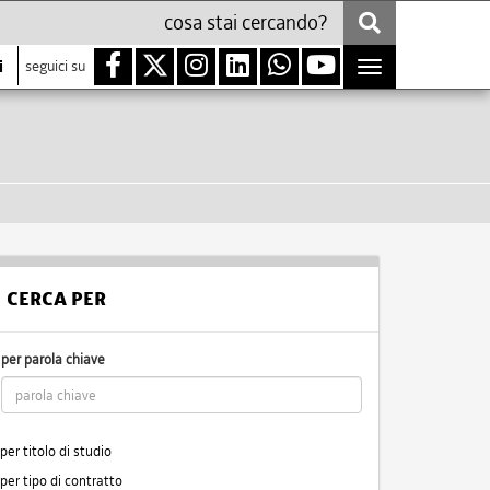
i
seguici su
Toggle
navigation
CERCA PER
per parola chiave
per titolo di studio
per tipo di contratto