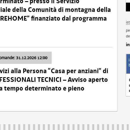
minato – presso il Servizio
oriale della Comunità di montagna della
o “REHOME” finanziato dal programma
is
pe
de
i
domande: 31.12.2026 12:00
izi alla Persona “Casa per anziani” di
ROFESSIONALI TECNICI – Avviso aperto
 a tempo determinato e pieno