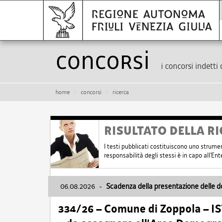
Concorsi
i concorsi indetti 
home
concorsi
ricerca
RISULTATO DELLA RI
I testi pubblicati costituiscono uno strume
responsabilità degli stessi è in capo all'E
06.08.2026
-
Scadenza della presentazione delle 
334/26 – Comune di Zoppola – 