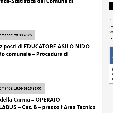
fica-Statistica del Comune di
is
pe
de
domande: 20.08.2026
i
 2 posti di EDUCATORE ASILO NIDO –
nido comunale – Procedura di
domande: 18.09.2026 12:00
della Carnia – OPERAIO
US – Cat. B – presso l’Area Tecnico