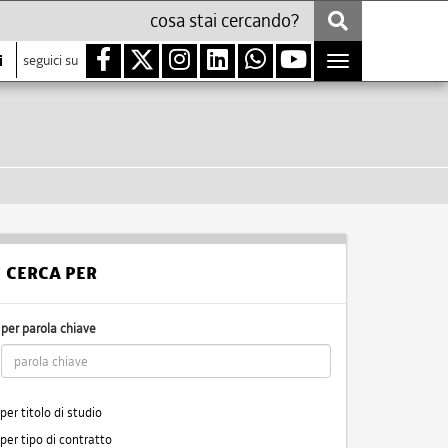
i
seguici su
Toggle
navigation
CERCA PER
per parola chiave
per titolo di studio
per tipo di contratto