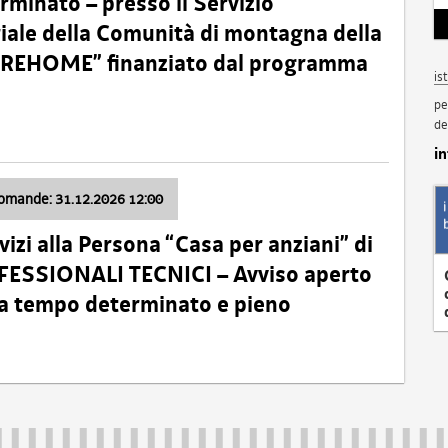
minato – presso il Servizio
oriale della Comunità di montagna della
o “REHOME” finanziato dal programma
is
pe
de
i
domande: 31.12.2026 12:00
izi alla Persona “Casa per anziani” di
ROFESSIONALI TECNICI – Avviso aperto
 a tempo determinato e pieno