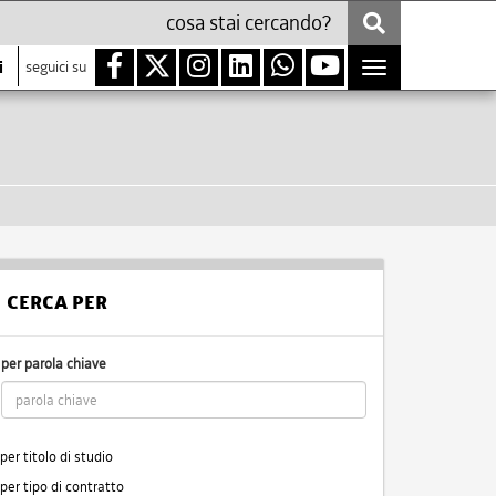
i
seguici su
Toggle
navigation
CERCA PER
per parola chiave
per titolo di studio
per tipo di contratto