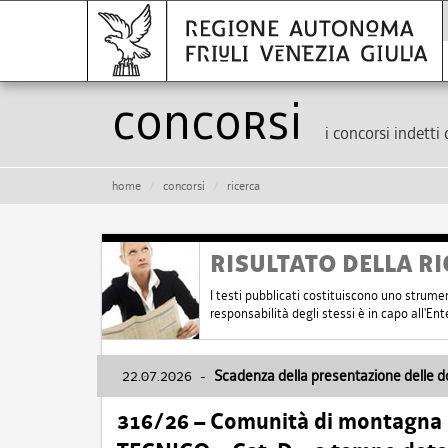
Concorsi
i concorsi indetti 
home
concorsi
ricerca
RISULTATO DELLA RI
I testi pubblicati costituiscono uno strume
responsabilità degli stessi è in capo all'E
22.07.2026
-
Scadenza della presentazione delle 
316/26 – Comunità di montagna