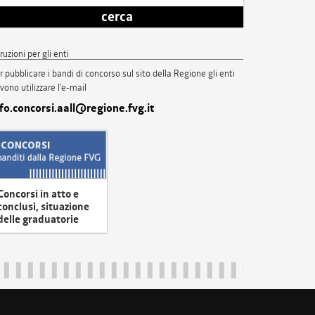
cerca
truzioni per gli enti
r pubblicare i bandi di concorso sul sito della Regione gli enti
vono utilizzare l'e-mail
nfo.concorsi.aall@regione.fvg.it
Concorsi in atto e
conclusi, situazione
delle graduatorie
uliveneziagiulia@certregione.fvg.it