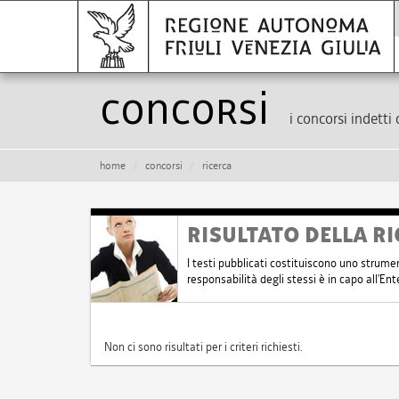
Concorsi
i concorsi indetti 
home
concorsi
ricerca
RISULTATO DELLA RI
I testi pubblicati costituiscono uno strume
responsabilità degli stessi è in capo all'E
Non ci sono risultati per i criteri richiesti.