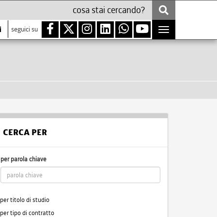
i
seguici su
Toggle
navigation
CERCA PER
per parola chiave
per titolo di studio
per tipo di contratto