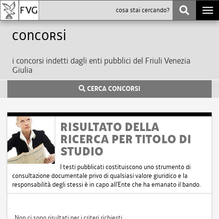
Togg
navi
Concorsi
i concorsi indetti dagli enti pubblici del Friuli Venezia
Giulia
CERCA CONCORSI
RISULTATO DELLA
RICERCA PER TITOLO DI
STUDIO
I testi pubblicati costituiscono uno strumento di
consultazione documentale privo di qualsiasi valore giuridico e la
responsabilità degli stessi è in capo all'Ente che ha emanato il bando.
Non ci sono risultati per i criteri richiesti.