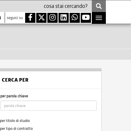
i
seguici su
Toggle
navigation
CERCA PER
per parola chiave
per titolo di studio
per tipo di contratto