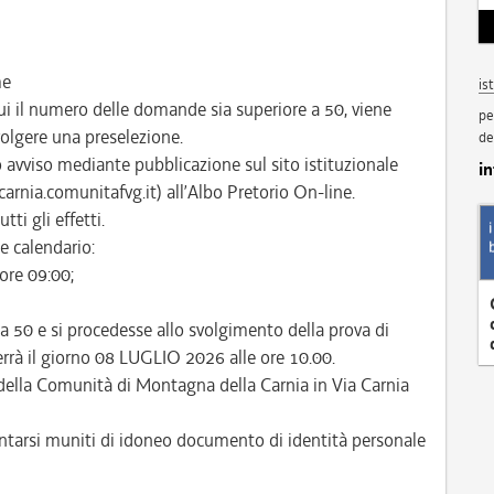
me
is
ui il numero delle domande sia superiore a 50, viene
pe
svolgere una preselezione.
de
to avviso mediante pubblicazione sul sito istituzionale
i
rnia.comunitafvg.it) all’Albo Pretorio On-line.
tti gli effetti.
e calendario:
ore 09:00;
a 50 e si procedesse allo svolgimento della prova di
terrà il giorno 08 LUGLIO 2026 alle ore 10.00.
della Comunità di Montagna della Carnia in Via Carnia
entarsi muniti di idoneo documento di identità personale