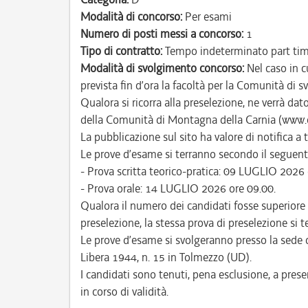
Modalità di concorso:
Per esami
Numero di posti messi a concorso:
1
Tipo di contratto:
Tempo indeterminato part ti
Modalità di svolgimento concorso:
Nel caso in c
prevista fin d’ora la facoltà per la Comunità di 
Qualora si ricorra alla preselezione, ne verrà da
della Comunità di Montagna della Carnia (www.ca
La pubblicazione sul sito ha valore di notifica a tu
Le prove d’esame si terranno secondo il seguent
- Prova scritta teorico-pratica: 09 LUGLIO 2026 
- Prova orale: 14 LUGLIO 2026 ore 09.00.
Qualora il numero dei candidati fosse superiore 
preselezione, la stessa prova di preselezione si 
Le prove d’esame si svolgeranno presso la sede 
Libera 1944, n. 15 in Tolmezzo (UD).
I candidati sono tenuti, pena esclusione, a pres
in corso di validità.