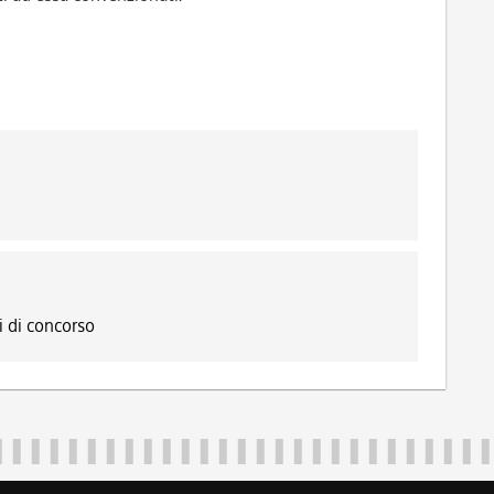
 di concorso
Regione Autonoma Friuli Venezia Giulia