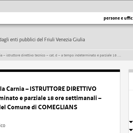
persone e uffic
dagli enti pubblici del Friuli Venezia Giulia
ico – cat. d – a tempo indeterminato e parziale 18 ore settimanali – presso l’area tecnico manutentiva del comune di comeglians
lla Carnia – ISTRUTTORE DIRETTIVO
inato e parziale 18 ore settimanali –
a del Comune di COMEGLIANS
ico