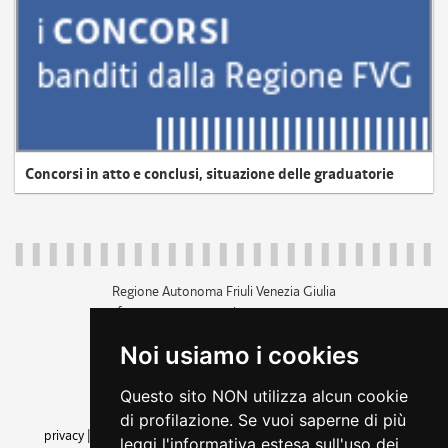
Concorsi in atto e conclusi, situazione delle graduatorie
Regione Autonoma Friuli Venezia Giulia
c.f. 80014930327; p.iva 00526040324
piazza Unità d'Italia 1 Trieste
Noi usiamo i cookies
+39 040 3771111
regione.friuliveneziagiulia@certregione.fvg.it
Questo sito NON utilizza alcun cookie
amministrazione trasparente
di profilazione. Se vuoi saperne di più
privacy
|
cookie
|
note legali
|
accessibilità
|
rss
|
dichiarazione di
leggi l'informativa estesa sull'uso dei