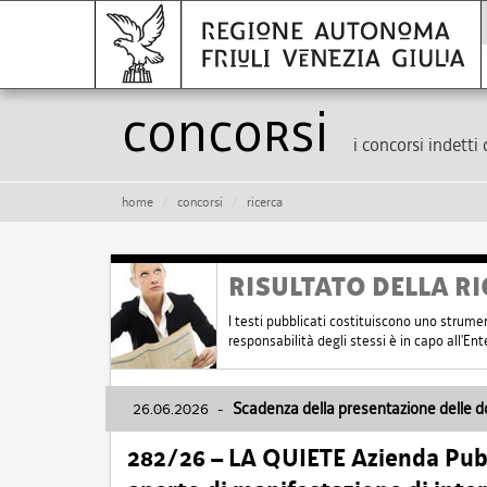
Concorsi
i concorsi indetti 
home
concorsi
ricerca
RISULTATO DELLA RI
I testi pubblicati costituiscono uno strume
responsabilità degli stessi è in capo all'E
26.06.2026
-
Scadenza della presentazione delle 
282/26 – LA QUIETE Azienda Pubbl