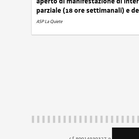
aperto di manifestazione di int
parziale (18 ore settimanali) e 
ASP La Quiete
c.f. 80014930327; p.iva 005260