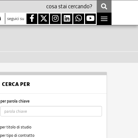
i
seguici su
Toggle
navigation
CERCA PER
per parola chiave
per titolo di studio
per tipo di contratto