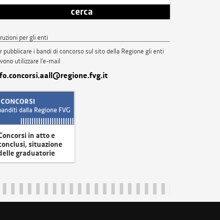
cerca
truzioni per gli enti
r pubblicare i bandi di concorso sul sito della Regione gli enti
vono utilizzare l'e-mail
nfo.concorsi.aall@regione.fvg.it
Concorsi in atto e
conclusi, situazione
delle graduatorie
uliveneziagiulia@certregione.fvg.it