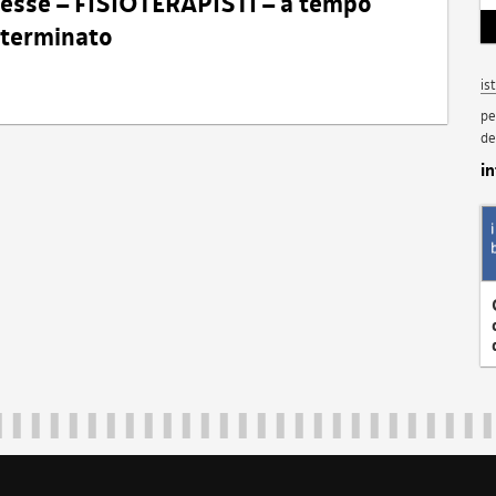
eresse – FISIOTERAPISTI – a tempo
determinato
is
pe
de
i
Regione Autonoma Friuli Venezia Giulia
40324
|
piazza Unità d'Italia 1 Trieste
|
+39 040 3771111
|
regione.fri