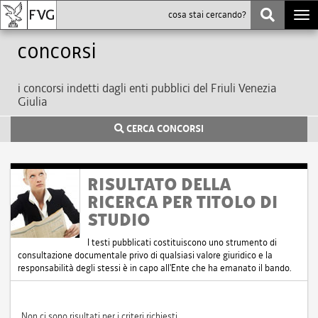
Togg
navi
Concorsi
i concorsi indetti dagli enti pubblici del Friuli Venezia
Giulia
CERCA CONCORSI
RISULTATO DELLA
RICERCA PER TITOLO DI
STUDIO
I testi pubblicati costituiscono uno strumento di
consultazione documentale privo di qualsiasi valore giuridico e la
responsabilità degli stessi è in capo all'Ente che ha emanato il bando.
Non ci sono risultati per i criteri richiesti.