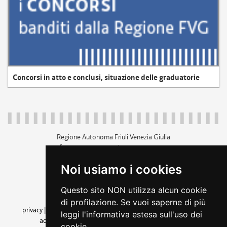
Concorsi in atto e conclusi, situazione delle graduatorie
Regione Autonoma Friuli Venezia Giulia
c.f. 80014930327; p.iva 00526040324
piazza Unità d'Italia 1 Trieste
Noi usiamo i cookies
+39 040 3771111
regione.friuliveneziagiulia@certregione.fvg.it
Questo sito NON utilizza alcun cookie
amministrazione trasparente
di profilazione. Se vuoi saperne di più
privacy
|
cookie
|
note legali
|
accessibilità
|
rss
|
dichiarazione di
leggi l'informativa estesa sull'uso dei
accessibilità
|
feedback
|
cambio preferenze cookie
cookie.