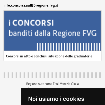
info.concorsi.aall@regione.fvg.it
Concorsi in atto e conclusi, situazione delle graduatorie
Regione Autonoma Friuli Venezia Giulia
c.f. 80014930327; p.iva 00526040324
piazza Unità d'Italia 1 Trieste
Noi usiamo i cookies
+39 040 3771111
regione.friuliveneziagiulia@certregione.fvg.it