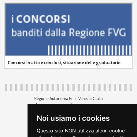
Concorsi in atto e conclusi, situazione delle graduatorie
Regione Autonoma Friuli Venezia Giulia
c.f. 80014930327; p.iva 00526040324
piazza Unità d'Italia 1 Trieste
Noi usiamo i cookies
+39 040 3771111
regione.friuliveneziagiulia@certregione.fvg.it
Questo sito NON utilizza alcun cookie
amministrazione trasparente