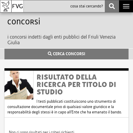
Togg
navi
Concorsi
i concorsi indetti dagli enti pubblici del Friuli Venezia
Giulia
CERCA CONCORSI
RISULTATO DELLA
RICERCA PER TITOLO DI
STUDIO
I testi pubblicati costituiscono uno strumento di
consultazione documentale privo di qualsiasi valore giuridico e la
responsabilità degli stessi è in capo all'Ente che ha emanato il bando.
Non ci sono risultati per i criteri richiesti.