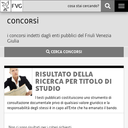
Togg
navi
Concorsi
i concorsi indetti dagli enti pubblici del Friuli Venezia
Giulia
CERCA CONCORSI
RISULTATO DELLA
RICERCA PER TITOLO DI
STUDIO
I testi pubblicati costituiscono uno strumento di
consultazione documentale privo di qualsiasi valore giuridico e la
responsabilità degli stessi è in capo all'Ente che ha emanato il bando.
Non ci sono risultati per i criteri richiesti.