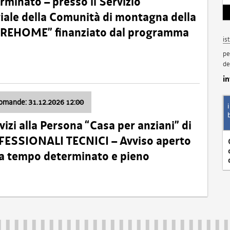
minato – presso il Servizio
oriale della Comunità di montagna della
o “REHOME” finanziato dal programma
is
pe
de
i
domande: 31.12.2026 12:00
izi alla Persona “Casa per anziani” di
ROFESSIONALI TECNICI – Avviso aperto
 a tempo determinato e pieno