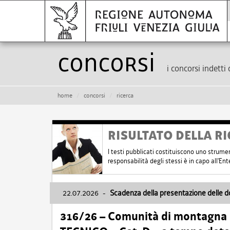
Concorsi
i concorsi indetti 
home
concorsi
ricerca
RISULTATO DELLA RI
I testi pubblicati costituiscono uno strume
responsabilità degli stessi è in capo all'E
22.07.2026
-
Scadenza della presentazione delle 
316/26 – Comunità di montagna