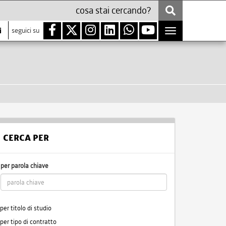
i
seguici su
Toggle
navigation
CERCA PER
per parola chiave
per titolo di studio
per tipo di contratto