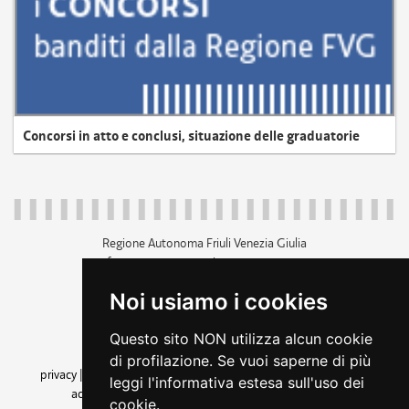
Concorsi in atto e conclusi, situazione delle graduatorie
Regione Autonoma Friuli Venezia Giulia
c.f. 80014930327; p.iva 00526040324
piazza Unità d'Italia 1 Trieste
Noi usiamo i cookies
+39 040 3771111
regione.friuliveneziagiulia@certregione.fvg.it
Questo sito NON utilizza alcun cookie
amministrazione trasparente
di profilazione. Se vuoi saperne di più
privacy
|
cookie
|
note legali
|
accessibilità
|
rss
|
dichiarazione di
leggi l'informativa estesa sull'uso dei
accessibilità
|
feedback
|
cambio preferenze cookie
cookie.