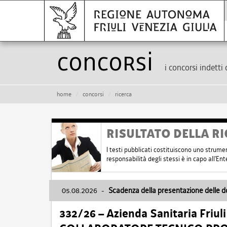
Concorsi
i concorsi indetti 
home
concorsi
ricerca
RISULTATO DELLA RI
I testi pubblicati costituiscono uno strume
responsabilità degli stessi è in capo all'E
05.08.2026
-
Scadenza della presentazione delle 
332/26 – Azienda Sanitaria Friul