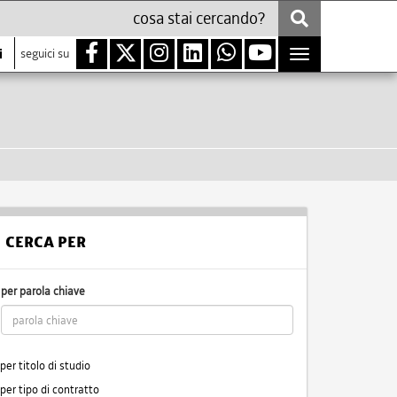
i
seguici su
Toggle
navigation
CERCA PER
per parola chiave
per titolo di studio
per tipo di contratto