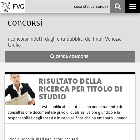
Togg
navi
Concorsi
i concorsi indetti dagli enti pubblici del Friuli Venezia
Giulia
CERCA CONCORSI
RISULTATO DELLA
RICERCA PER TITOLO DI
STUDIO
I testi pubblicati costituiscono uno strumento di
consultazione documentale privo di qualsiasi valore giuridico e la
responsabilità degli stessi è in capo all'Ente che ha emanato il bando.
Non ci sono risultati per i criteri richiesti.