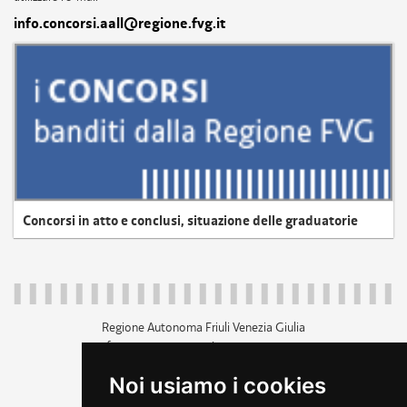
info.concorsi.aall@regione.fvg.it
Concorsi in atto e conclusi, situazione delle graduatorie
Regione Autonoma Friuli Venezia Giulia
c.f. 80014930327; p.iva 00526040324
piazza Unità d'Italia 1 Trieste
Noi usiamo i cookies
+39 040 3771111
regione.friuliveneziagiulia@certregione.fvg.it