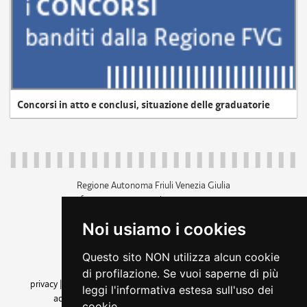
Concorsi in atto e conclusi, situazione delle graduatorie
Regione Autonoma Friuli Venezia Giulia
c.f. 80014930327; p.iva 00526040324
piazza Unità d'Italia 1 Trieste
Noi usiamo i cookies
+39 040 3771111
regione.friuliveneziagiulia@certregione.fvg.it
Questo sito NON utilizza alcun cookie
amministrazione trasparente
di profilazione. Se vuoi saperne di più
privacy
|
cookie
|
note legali
|
accessibilità
|
rss
|
dichiarazione di
leggi l'informativa estesa sull'uso dei
accessibilità
|
feedback
|
cambio preferenze cookie
cookie.