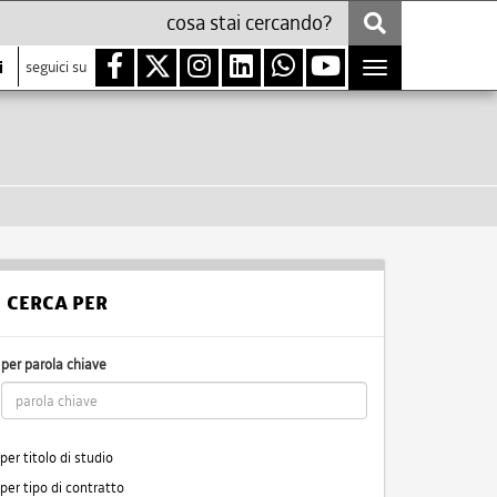
i
seguici su
Toggle
navigation
CERCA PER
per parola chiave
per titolo di studio
per tipo di contratto