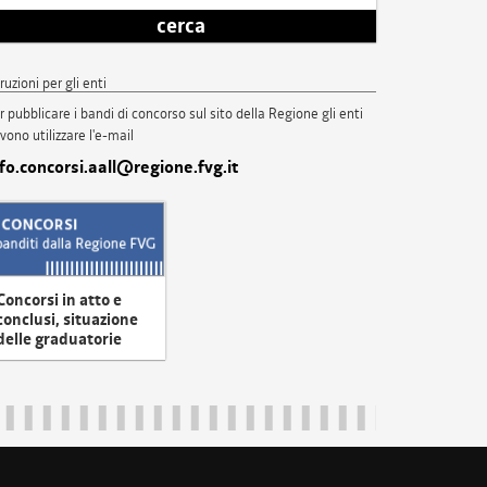
cerca
truzioni per gli enti
r pubblicare i bandi di concorso sul sito della Regione gli enti
vono utilizzare l'e-mail
nfo.concorsi.aall@regione.fvg.it
Concorsi in atto e
conclusi, situazione
delle graduatorie
uliveneziagiulia@certregione.fvg.it