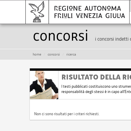
Concorsi
i concorsi indetti 
home
concorsi
ricerca
RISULTATO DELLA RI
I testi pubblicati costituiscono uno strume
responsabilità degli stessi è in capo all'E
Non ci sono risultati per i criteri richiesti.