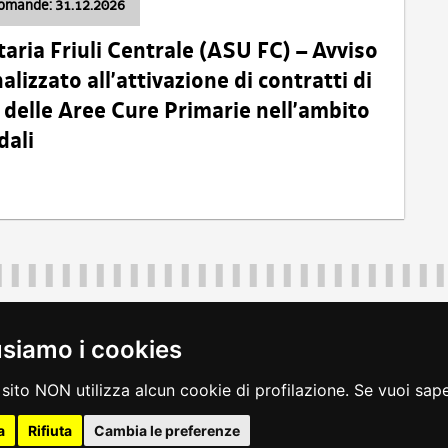
domande: 31.12.2026
taria Friuli Centrale (ASU FC) – Avviso
alizzato all’attivazione di contratti di
delle Aree Cure Primarie nell’ambito
dali
Regione Autonoma Friuli Venezia Giulia
40324
|
piazza Unità d'Italia 1 Trieste
|
+39 040 3771111
|
regione.fri
usiamo i cookies
legali
|
accessibilità
|
rss
|
dichiarazione di accessibilità
|
feedback
|
c
sito NON utilizza alcun cookie di profilazione. Se vuoi saper
a
Rifiuta
Cambia le preferenze