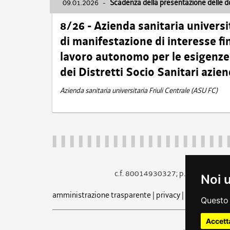
09.01.2026
-
Scadenza della presentazione delle 
8/26 - Azienda sanitaria universi
di manifestazione di interesse fin
lavoro autonomo per le esigenze 
dei Distretti Socio Sanitari azien
Azienda sanitaria universitaria Friuli Centrale (ASU FC)
c.f. 80014930327; p.iva 005260
Noi 
amministrazione trasparente
|
privacy
|
cookie
|
note 
Questo 
Accett