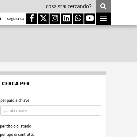
i
seguici su
Toggle
navigation
CERCA PER
per parola chiave
per titolo di studio
per tipo di contratto