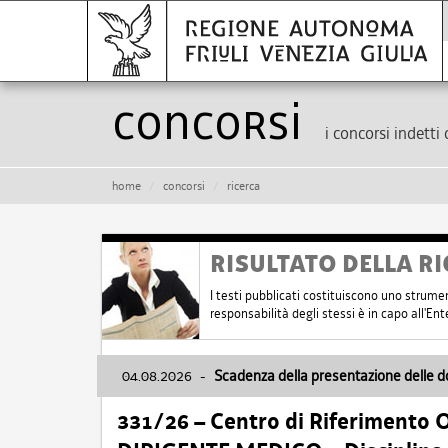
Concorsi
i concorsi indetti 
home
concorsi
ricerca
RISULTATO DELLA RI
I testi pubblicati costituiscono uno strume
responsabilità degli stessi è in capo all'E
04.08.2026
-
Scadenza della presentazione delle 
331/26 – Centro di Riferimento 