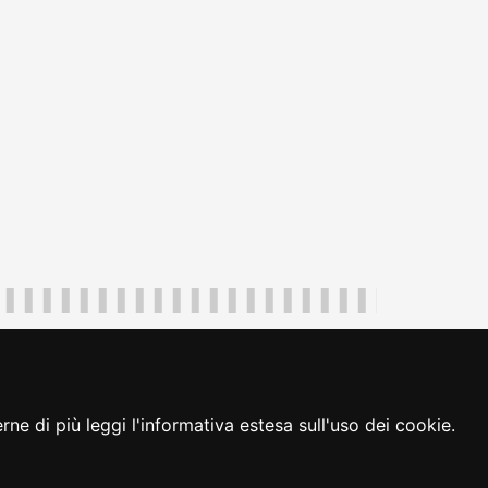
uliveneziagiulia@certregione.fvg.it
ambio preferenze cookie
|
loginFVG
ne di più leggi l'informativa estesa sull'uso dei cookie.
seguici su