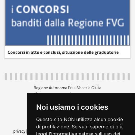
Concorsi in atto e conclusi, situazione delle graduatorie
Regione Autonoma Friuli Venezia Giulia
c.f. 80014930327; p.iva 00526040324
piazza Unità d'Italia 1 Trieste
Noi usiamo i cookies
+39 040 3771111
regione.friuliveneziagiulia@certregione.fvg.it
Questo sito NON utilizza alcun cookie
amministrazione trasparente
di profilazione. Se vuoi saperne di più
privacy
|
cookie
|
note legali
|
accessibilità
|
rss
|
dichiarazione di
leggi l'informativa estesa sull'uso dei