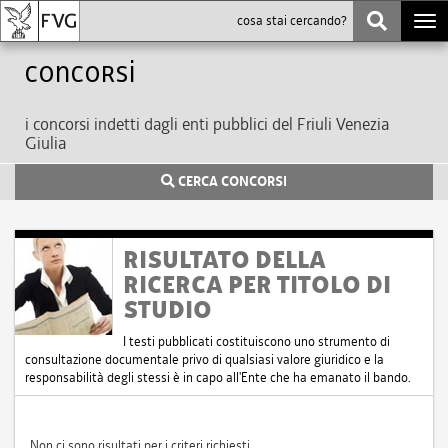
Togg
navi
Concorsi
i concorsi indetti dagli enti pubblici del Friuli Venezia
Giulia
CERCA CONCORSI
RISULTATO DELLA
RICERCA PER TITOLO DI
STUDIO
I testi pubblicati costituiscono uno strumento di
consultazione documentale privo di qualsiasi valore giuridico e la
responsabilità degli stessi è in capo all'Ente che ha emanato il bando.
Non ci sono risultati per i criteri richiesti.