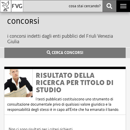
Togg
navi
Concorsi
i concorsi indetti dagli enti pubblici del Friuli Venezia
Giulia
CERCA CONCORSI
RISULTATO DELLA
RICERCA PER TITOLO DI
STUDIO
I testi pubblicati costituiscono uno strumento di
consultazione documentale privo di qualsiasi valore giuridico e la
responsabilità degli stessi è in capo all'Ente che ha emanato il bando.
Non ci sono risultati per i criteri richiesti.