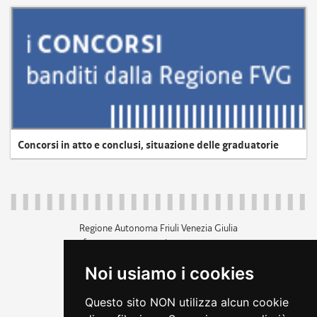
Concorsi in atto e conclusi, situazione delle graduatorie
Regione Autonoma Friuli Venezia Giulia
c.f. 80014930327; p.iva 00526040324
piazza Unità d'Italia 1 Trieste
Noi usiamo i cookies
+39 040 3771111
regione.friuliveneziagiulia@certregione.fvg.it
Questo sito NON utilizza alcun cookie
amministrazione trasparente