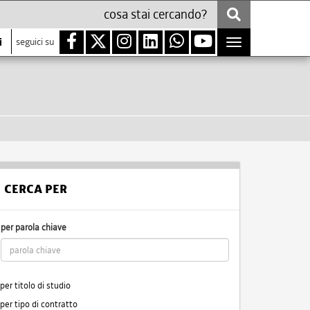
i
seguici su
Toggle
navigation
CERCA PER
per parola chiave
per titolo di studio
per tipo di contratto