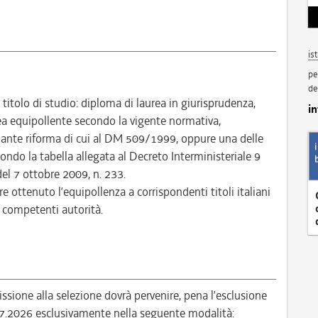
is
pe
de
itolo di studio: diploma di laurea in giurisprudenza,
i
ea equipollente secondo la vigente normativa,
 ante riforma di cui al DM 509/1999, oppure una delle
condo la tabella allegata al Decreto Interministeriale 9
del 7 ottobre 2009, n. 233.
re ottenuto l’equipollenza a corrispondenti titoli italiani
e competenti autorità.
ione alla selezione dovrà pervenire, pena l’esclusione
.07.2026 esclusivamente nella seguente modalità: