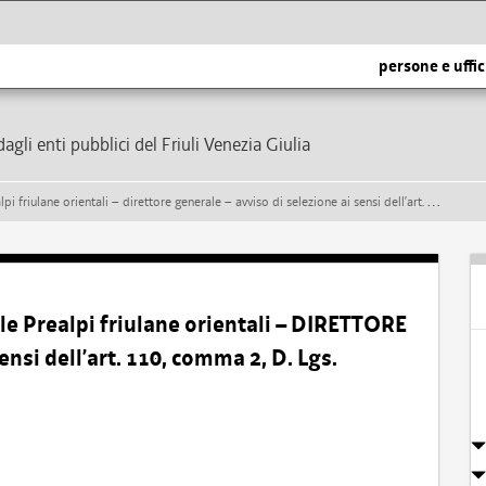
persone e uffic
dagli enti pubblici del Friuli Venezia Giulia
tali – direttore generale – avviso di selezione ai sensi dell’art. 110, comma 2, d. lgs. 267/2000 e s.m.i.
e Prealpi friulane orientali – DIRETTORE
nsi dell’art. 110, comma 2, D. Lgs.