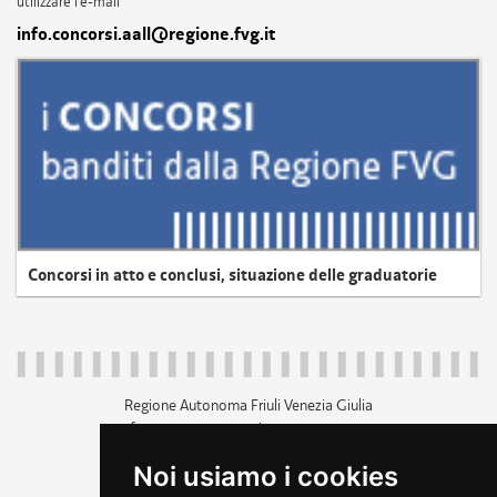
utilizzare l'e-mail
info.concorsi.aall@regione.fvg.it
Concorsi in atto e conclusi, situazione delle graduatorie
Regione Autonoma Friuli Venezia Giulia
c.f. 80014930327; p.iva 00526040324
piazza Unità d'Italia 1 Trieste
Noi usiamo i cookies
+39 040 3771111