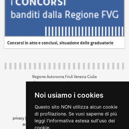
Concorsi in atto e conclusi, situazione delle graduatorie
Regione Autonoma Friuli Venezia Giulia
c.f. 80014930327; p.iva 00526040324
piazza Unità d'Italia 1 Trieste
Noi usiamo i cookies
+39 040 3771111
regione.friuliveneziagiulia@certregione.fvg.it
Questo sito NON utilizza alcun cookie
amministrazione trasparente
di profilazione. Se vuoi saperne di più
privacy
|
cookie
|
note legali
|
accessibilità
|
rss
|
dichiarazione di
leggi l'informativa estesa sull'uso dei
accessibilità
|
feedback
|
cambio preferenze cookie
cookie.