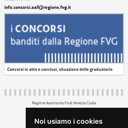
info.concorsi.aall@regione.fvg.it
Concorsi in atto e conclusi, situazione delle graduatorie
Regione Autonoma Friuli Venezia Giulia
c.f. 80014930327; p.iva 00526040324
piazza Unità d'Italia 1 Trieste
Noi usiamo i cookies
+39 040 3771111
regione.friuliveneziagiulia@certregione.fvg.it