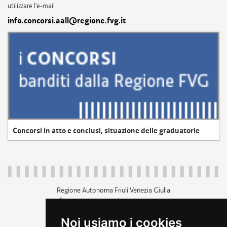
utilizzare l'e-mail
info.concorsi.aall@regione.fvg.it
Concorsi in atto e conclusi, situazione delle graduatorie
Regione Autonoma Friuli Venezia Giulia
c.f. 80014930327; p.iva 00526040324
piazza Unità d'Italia 1 Trieste
Noi usiamo i cookies
+39 040 3771111