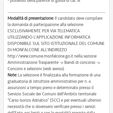
- possesso della patente di guida di cat. B.
Modalità di presentazione:
Il candidato deve compilare
la domanda di partecipazione alla selezione
ESCLUSIVAMENTE PER VIA TELEMATICA
UTILIZZANDO L’APPLICAZIONE INFORMATICA
DISPONIBILE SUL SITO ISTITUZIONALE DEL COMUNE
DI MONFALCONE ALL’INDIRIZZO
http://www.comune.monfalcone.go.it nella sezione
Amministrazione Trasparente -> Bandi di concorso ->
Concorsi e selezioni (vedi avviso).
Note:
La selezione è finalizzata alla formazione di una
graduatoria di istruttore amministrativo per n. 4
assunzioni a tempo pieno e determinato presso il
Servizio Sociale dei Comuni dell’Ambito territoriale
“Carso Isonzo Adriatico” (SCC) e per eventuali ulteriori
necessità che si dovessero verificare presso i servizi
dell’Ente, nei limiti e con le modalità previste dalla