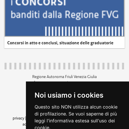
Concorsi in atto e conclusi, situazione delle graduatorie
Regione Autonoma Friuli Venezia Giulia
c.f. 80014930327; p.iva 00526040324
piazza Unità d'Italia 1 Trieste
Noi usiamo i cookies
+39 040 3771111
regione.friuliveneziagiulia@certregione.fvg.it
Questo sito NON utilizza alcun cookie
amministrazione trasparente
di profilazione. Se vuoi saperne di più
privacy
|
cookie
|
note legali
|
accessibilità
|
rss
|
dichiarazione di
leggi l'informativa estesa sull'uso dei
accessibilità
|
feedback
|
cambio preferenze cookie
cookie.