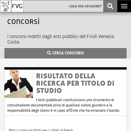
Togg
navi
Concorsi
i concorsi indetti dagli enti pubblici del Friuli Venezia
Giulia
CERCA CONCORSI
RISULTATO DELLA
RICERCA PER TITOLO DI
STUDIO
I testi pubblicati costituiscono uno strumento di
consultazione documentale privo di qualsiasi valore giuridico e la
responsabilità degli stessi è in capo all'Ente che ha emanato il bando.
Non ci sono risultati per i criteri richiesti.