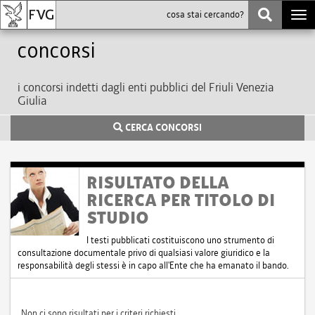
Togg
navi
Concorsi
i concorsi indetti dagli enti pubblici del Friuli Venezia
Giulia
CERCA CONCORSI
RISULTATO DELLA
RICERCA PER TITOLO DI
STUDIO
I testi pubblicati costituiscono uno strumento di
consultazione documentale privo di qualsiasi valore giuridico e la
responsabilità degli stessi è in capo all'Ente che ha emanato il bando.
Non ci sono risultati per i criteri richiesti.