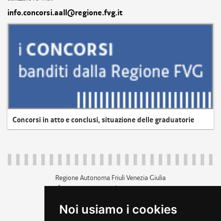
info.concorsi.aall@regione.fvg.it
Concorsi in atto e conclusi, situazione delle graduatorie
Regione Autonoma Friuli Venezia Giulia
c.f. 80014930327; p.iva 00526040324
piazza Unità d'Italia 1 Trieste
Noi usiamo i cookies
+39 040 3771111
regione.friuliveneziagiulia@certregione.fvg.it