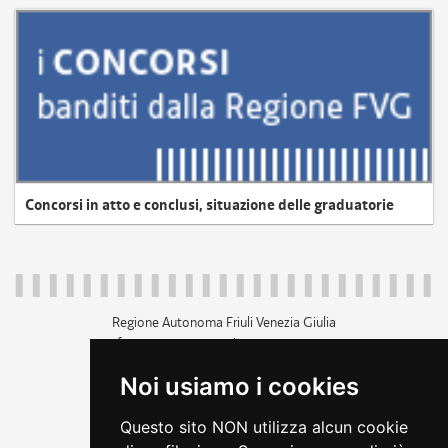
Concorsi in atto e conclusi, situazione delle graduatorie
Regione Autonoma Friuli Venezia Giulia
c.f. 80014930327; p.iva 00526040324
piazza Unità d'Italia 1 Trieste
Noi usiamo i cookies
+39 040 3771111
regione.friuliveneziagiulia@certregione.fvg.it
Questo sito NON utilizza alcun cookie
amministrazione trasparente