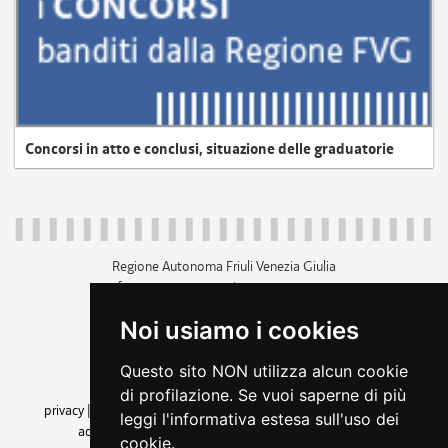
Concorsi in atto e conclusi, situazione delle graduatorie
Regione Autonoma Friuli Venezia Giulia
c.f. 80014930327; p.iva 00526040324
piazza Unità d'Italia 1 Trieste
Noi usiamo i cookies
+39 040 3771111
regione.friuliveneziagiulia@certregione.fvg.it
Questo sito NON utilizza alcun cookie
amministrazione trasparente
di profilazione. Se vuoi saperne di più
privacy
|
cookie
|
note legali
|
accessibilità
|
rss
|
dichiarazione di
leggi l'informativa estesa sull'uso dei
accessibilità
|
feedback
|
cambio preferenze cookie
cookie.