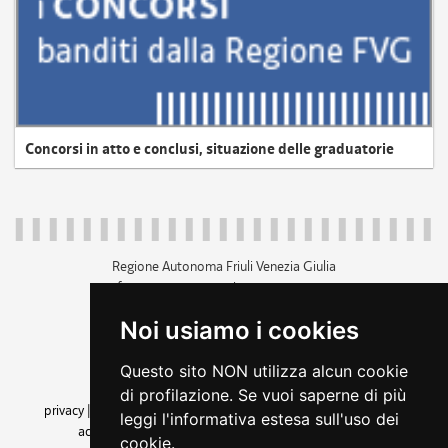
Concorsi in atto e conclusi, situazione delle graduatorie
Regione Autonoma Friuli Venezia Giulia
c.f. 80014930327; p.iva 00526040324
piazza Unità d'Italia 1 Trieste
Noi usiamo i cookies
+39 040 3771111
regione.friuliveneziagiulia@certregione.fvg.it
Questo sito NON utilizza alcun cookie
amministrazione trasparente
di profilazione. Se vuoi saperne di più
privacy
|
cookie
|
note legali
|
accessibilità
|
rss
|
dichiarazione di
leggi l'informativa estesa sull'uso dei
accessibilità
|
feedback
|
cambio preferenze cookie
cookie.