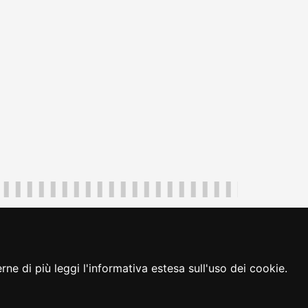
uliveneziagiulia@certregione.fvg.it
ambio preferenze cookie
|
loginFVG
ne di più leggi l'informativa estesa sull'uso dei cookie.
seguici su