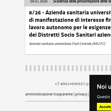
09.01.2026
-
Scadenza della presentazione delle 
8/26 - Azienda sanitaria universi
di manifestazione di interesse fin
lavoro autonomo per le esigenze 
dei Distretti Socio Sanitari azien
Azienda sanitaria universitaria Friuli Centrale (ASU FC)
c.f. 80014930327; p.iva 005260
Noi 
amministrazione trasparente
|
privacy
|
cookie
|
note 
Questo 
Accett