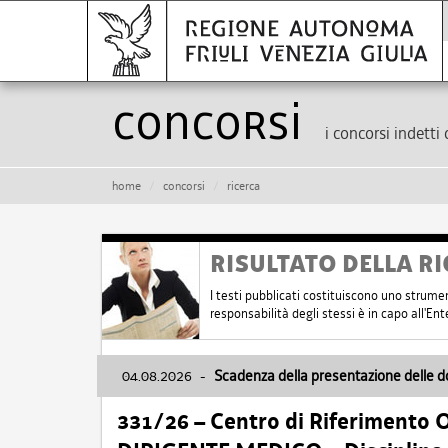
Concorsi
i concorsi indetti 
home
concorsi
ricerca
RISULTATO DELLA RI
I testi pubblicati costituiscono uno strume
responsabilità degli stessi è in capo all'E
04.08.2026
-
Scadenza della presentazione delle 
331/26 – Centro di Riferimento 