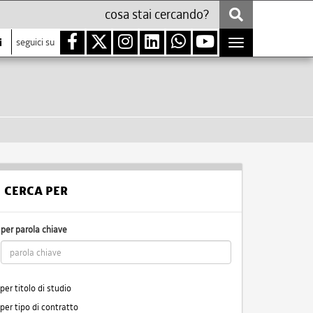
i
seguici su
Toggle
navigation
CERCA PER
per parola chiave
per titolo di studio
per tipo di contratto