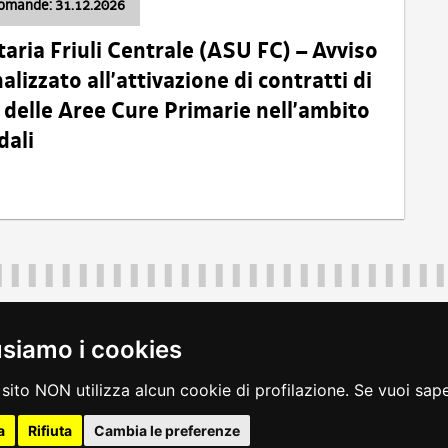
domande: 31.12.2026
taria Friuli Centrale (ASU FC) – Avviso
alizzato all’attivazione di contratti di
delle Aree Cure Primarie nell’ambito
dali
Regione Autonoma Friuli Venezia Giulia
40324
|
piazza Unità d'Italia 1 Trieste
|
+39 040 3771111
|
regione.fri
usiamo i cookies
legali
|
accessibilità
|
rss
|
dichiarazione di accessibilità
|
feedback
|
c
sito NON utilizza alcun cookie di profilazione. Se vuoi saper
a
Rifiuta
Cambia le preferenze