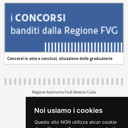
Concorsi in atto e conclusi, situazione delle graduatorie
Regione Autonoma Friuli Venezia Giulia
c.f. 80014930327; p.iva 00526040324
piazza Unità d'Italia 1 Trieste
Noi usiamo i cookies
+39 040 3771111
regione.friuliveneziagiulia@certregione.fvg.it
Questo sito NON utilizza alcun cookie
amministrazione trasparente