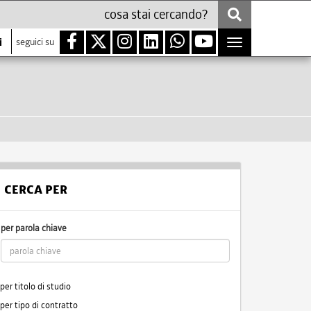
i
seguici su
Toggle
navigation
CERCA PER
per parola chiave
per titolo di studio
per tipo di contratto