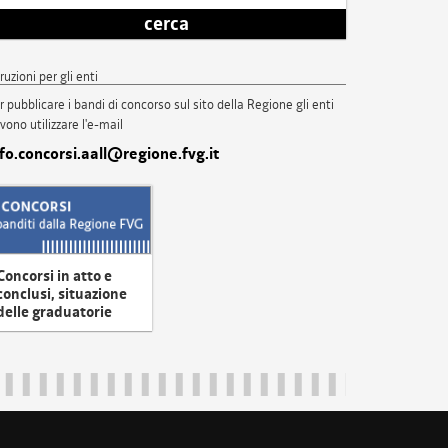
cerca
truzioni per gli enti
r pubblicare i bandi di concorso sul sito della Regione gli enti
vono utilizzare l'e-mail
nfo.concorsi.aall@regione.fvg.it
Concorsi in atto e
conclusi, situazione
delle graduatorie
uliveneziagiulia@certregione.fvg.it