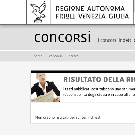
Concorsi
i concorsi indetti 
home
concorsi
ricerca
RISULTATO DELLA RI
I testi pubblicati costituiscono uno strume
responsabilità degli stessi è in capo all'E
Non ci sono risultati per i criteri richiesti.