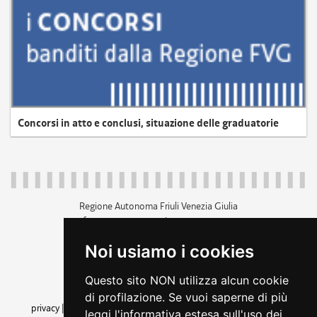
Concorsi in atto e conclusi, situazione delle graduatorie
Regione Autonoma Friuli Venezia Giulia
c.f. 80014930327; p.iva 00526040324
piazza Unità d'Italia 1 Trieste
Noi usiamo i cookies
+39 040 3771111
regione.friuliveneziagiulia@certregione.fvg.it
Questo sito NON utilizza alcun cookie
amministrazione trasparente
di profilazione. Se vuoi saperne di più
privacy
|
cookie
|
note legali
|
accessibilità
|
rss
|
dichiarazione di
leggi l'informativa estesa sull'uso dei