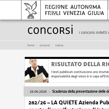
Concorsi
i concorsi indetti 
home
concorsi
ricerca
RISULTATO DELLA RI
I testi pubblicati costituiscono uno strume
responsabilità degli stessi è in capo all'E
26.06.2026
-
Scadenza della presentazione delle 
282/26 – LA QUIETE Azienda Pubbl