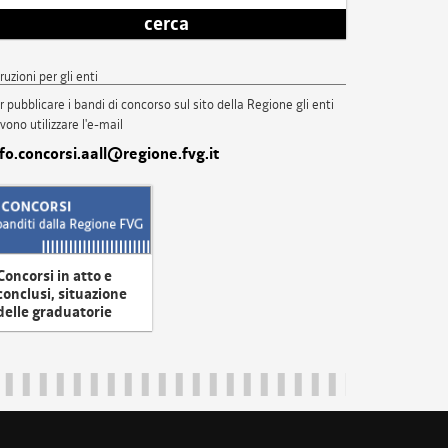
cerca
truzioni per gli enti
r pubblicare i bandi di concorso sul sito della Regione gli enti
vono utilizzare l'e-mail
nfo.concorsi.aall@regione.fvg.it
Concorsi in atto e
conclusi, situazione
delle graduatorie
uliveneziagiulia@certregione.fvg.it