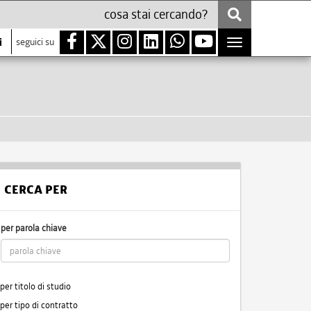
i
seguici su
Toggle
navigation
CERCA PER
per parola chiave
per titolo di studio
per tipo di contratto