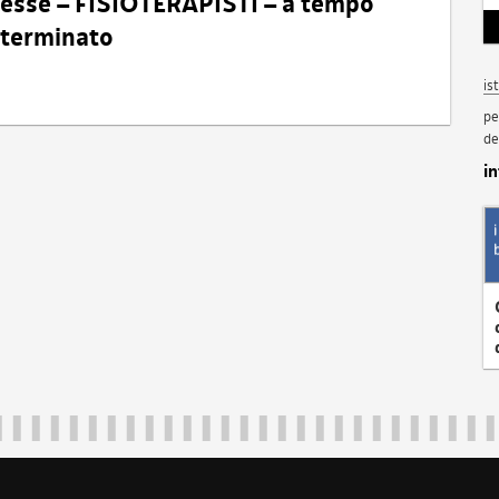
eresse – FISIOTERAPISTI – a tempo
determinato
is
pe
de
i
Regione Autonoma Friuli Venezia Giulia
40324
|
piazza Unità d'Italia 1 Trieste
|
+39 040 3771111
|
regione.fri