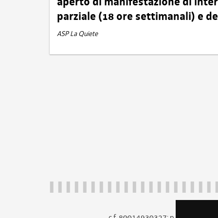
aperto di manifestazione di int
parziale (18 ore settimanali) e 
ASP La Quiete
c.f. 80014930327; p.iva 005260