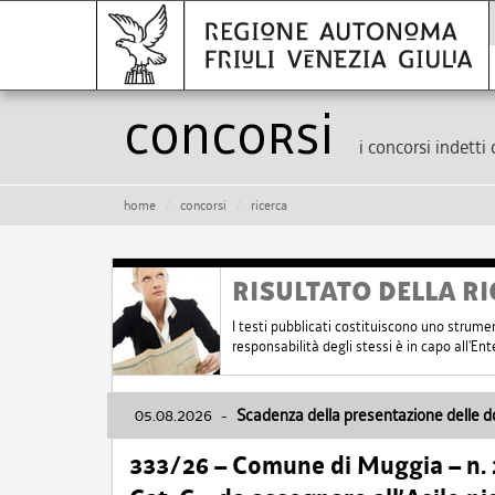
Concorsi
i concorsi indetti 
home
concorsi
ricerca
RISULTATO DELLA RI
I testi pubblicati costituiscono uno strume
responsabilità degli stessi è in capo all'E
05.08.2026
-
Scadenza della presentazione delle 
333/26 – Comune di Muggia – n.