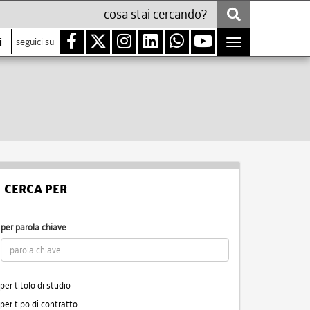
i
seguici su
Toggle
navigation
CERCA PER
per parola chiave
per titolo di studio
per tipo di contratto