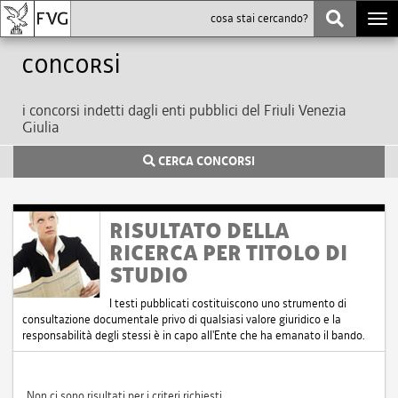
Togg
navi
Concorsi
i concorsi indetti dagli enti pubblici del Friuli Venezia
Giulia
CERCA CONCORSI
RISULTATO DELLA
RICERCA PER TITOLO DI
STUDIO
I testi pubblicati costituiscono uno strumento di
consultazione documentale privo di qualsiasi valore giuridico e la
responsabilità degli stessi è in capo all'Ente che ha emanato il bando.
Non ci sono risultati per i criteri richiesti.