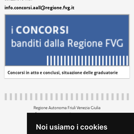
info.concorsi.aall@regione.fvg.it
Concorsi in atto e conclusi, situazione delle graduatorie
Regione Autonoma Friuli Venezia Giulia
c.f. 80014930327; p.iva 00526040324
piazza Unità d'Italia 1 Trieste
Noi usiamo i cookies
+39 040 3771111
regione.friuliveneziagiulia@certregione.fvg.it