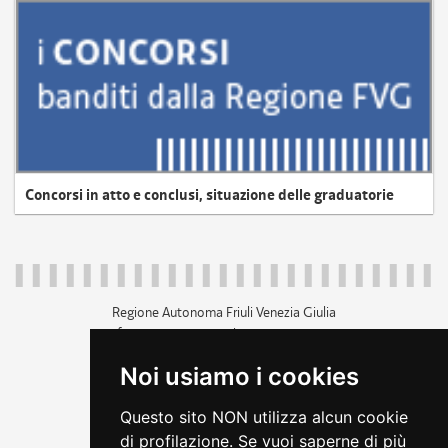
Concorsi in atto e conclusi, situazione delle graduatorie
Regione Autonoma Friuli Venezia Giulia
c.f. 80014930327; p.iva 00526040324
piazza Unità d'Italia 1 Trieste
Noi usiamo i cookies
+39 040 3771111
regione.friuliveneziagiulia@certregione.fvg.it
Questo sito NON utilizza alcun cookie
amministrazione trasparente
di profilazione. Se vuoi saperne di più