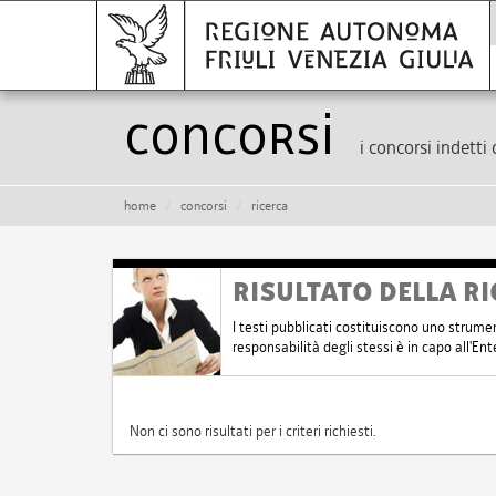
Concorsi
i concorsi indetti 
home
concorsi
ricerca
RISULTATO DELLA RI
I testi pubblicati costituiscono uno strume
responsabilità degli stessi è in capo all'E
Non ci sono risultati per i criteri richiesti.