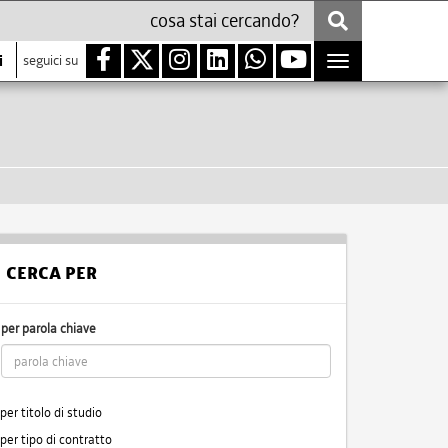
i
seguici su
Toggle
navigation
CERCA PER
per parola chiave
per titolo di studio
per tipo di contratto