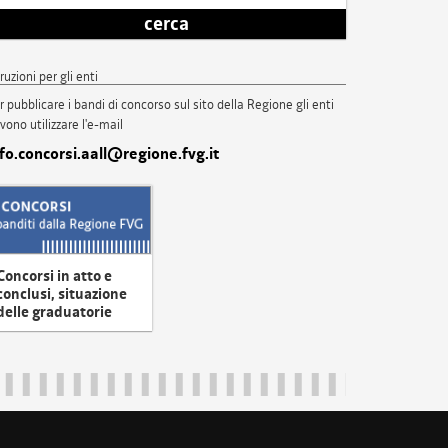
cerca
truzioni per gli enti
r pubblicare i bandi di concorso sul sito della Regione gli enti
vono utilizzare l'e-mail
nfo.concorsi.aall@regione.fvg.it
Concorsi in atto e
conclusi, situazione
delle graduatorie
uliveneziagiulia@certregione.fvg.it