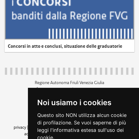
Concorsi in atto e conclusi, situazione delle graduatorie
Regione Autonoma Friuli Venezia Giulia
c.f. 80014930327; p.iva 00526040324
piazza Unità d'Italia 1 Trieste
Noi usiamo i cookies
+39 040 3771111
regione.friuliveneziagiulia@certregione.fvg.it
Questo sito NON utilizza alcun cookie
amministrazione trasparente
di profilazione. Se vuoi saperne di più
privacy
|
cookie
|
note legali
|
accessibilità
|
rss
|
dichiarazione di
leggi l'informativa estesa sull'uso dei
accessibilità
|
feedback
|
cambio preferenze cookie
cookie.